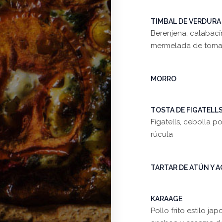
TIMBAL DE VERDURA (
Berenjena, calabací
mermelada de toma
MORRO
TOSTA DE FIGATELL
Figatells, cebolla
rúcula
TARTAR DE ATÚN Y 
KARAAGE
Pollo frito estilo 