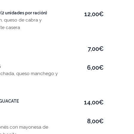
2 unidades por ración)
12,00€
n, queso de cabra y
te casera
7,00€
S
6,00€
 pochada, queso manchego y
AGUACATE
14,00€
8,00€
japonés con mayonesa de