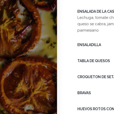
ENSALADA DE LA CA
Lechuga, tomate che
queso se cabra, jam
parmesiano
ENSALADILLA
TABLA DE QUESOS
CROQUETON DE SETA
BRAVAS
HUEVOS ROTOS CON