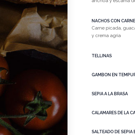
anchoa y escama d
NACHOS CON CARNE
Carne picada, guac
y crema agria
TELLINAS
GAMBON EN TEMPU
SEPIA A LA BRASA
CALAMARES DE LA C
SALTEADO DE SEPIA